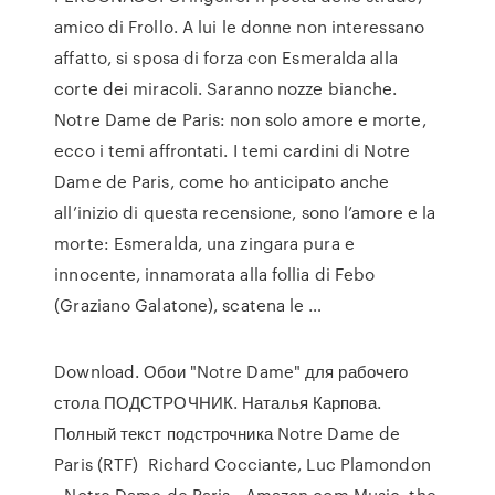
amico di Frollo. A lui le donne non interessano
affatto, si sposa di forza con Esmeralda alla
corte dei miracoli. Saranno nozze bianche.
Notre Dame de Paris: non solo amore e morte,
ecco i temi affrontati. I temi cardini di Notre
Dame de Paris, come ho anticipato anche
all’inizio di questa recensione, sono l’amore e la
morte: Esmeralda, una zingara pura e
innocente, innamorata alla follia di Febo
(Graziano Galatone), scatena le …
Download. Обои "Notre Dame" для рабочего
стола ПОДСТРОЧНИК. Наталья Карпова.
Полный текст подстрочника Notre Dame de
Paris (RTF) Richard Cocciante, Luc Plamondon
- Notre Dame de Paris - Amazon.com Music. the